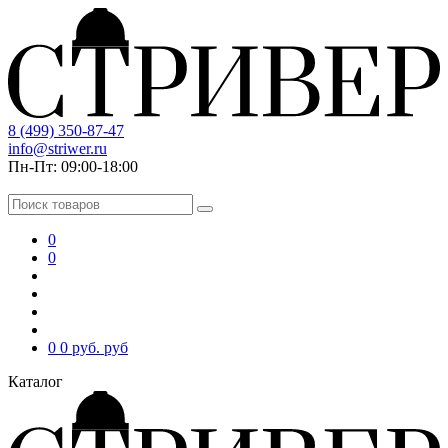
8 (499) 350-87-47
info@striwer.ru
Пн-Пт: 09:00-18:00
0
0
0
0 руб.
руб
Каталог