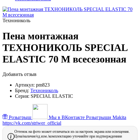
Технониколь
Пена монтажная
ТЕХНОНИКОЛЬ SPECIAL
ELASTIC 70 M всесезонная
Добавить отзыв
Артикул:
pm823
Бренд:
Технониколь
Серия:
SPECIAL ELASTIC
Розыгрыш
Мы в ВКонтакте
Розыгрыши Makita
https://vk.com/striwer_official
Оттенок на фото может отличаться из-за настроек экрана или освещения.
Цена/наличие/ед.изм./комплектацию уточняйте при подтверждениии