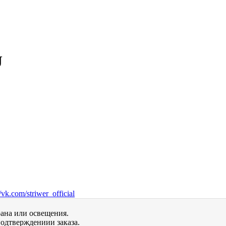
J
vk.com/striwer_official
рана или освещения.
одтверждениии заказа.