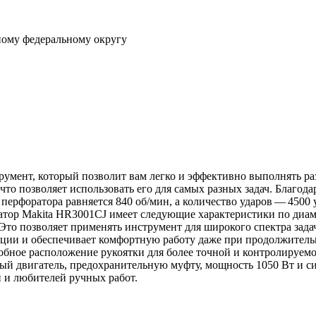
ному федеральному округу
умент, который позволит вам легко и эффективно выполнять р
что позволяет использовать его для самых разных задач. Благод
перфоратора равняется 840 об/мин, а количество ударов — 4500
тор Makita HR3001CJ имеет следующие характеристики по диамет
. Это позволяет применять инструмент для широкого спектра за
рации и обеспечивает комфортную работу даже при продолжител
удобное расположение рукоятки для более точной и контролируе
й двигатель, предохранительную муфту, мощность 1050 Вт и сил
 и любителей ручных работ.