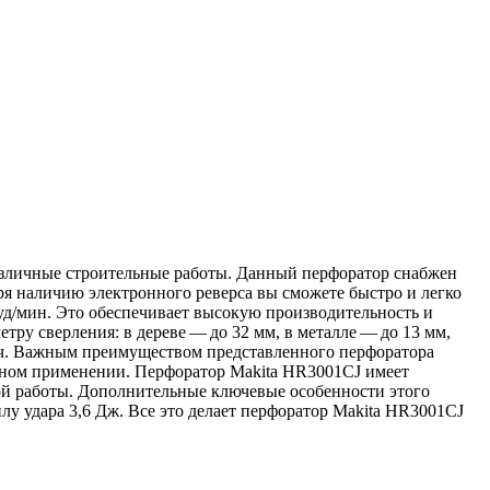
азличные строительные работы. Данный перфоратор снабжен
аря наличию электронного реверса вы сможете быстро и легко
 уд/мин. Это обеспечивает высокую производительность и
ру сверления: в дереве — до 32 мм, в металле — до 13 мм,
дач. Важным преимуществом представленного перфоратора
ьном применении. Перфоратор Makita HR3001CJ имеет
мой работы. Дополнительные ключевые особенности этого
у удара 3,6 Дж. Все это делает перфоратор Makita HR3001CJ