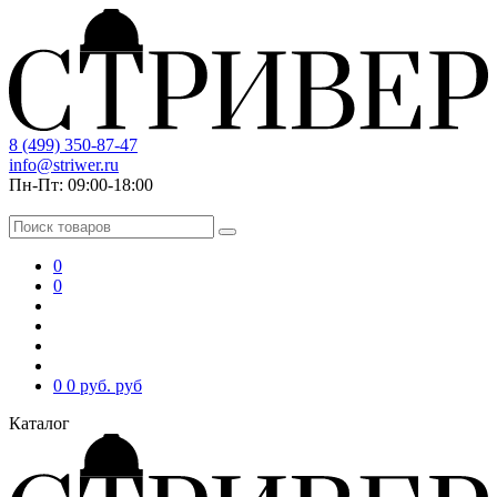
8 (499) 350-87-47
info@striwer.ru
Пн-Пт: 09:00-18:00
0
0
0
0 руб.
руб
Каталог