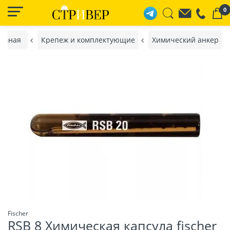
0
лавная
Крепеж и комплектующие
Химический анкер
Fischer
RSB 8 Химическая капсула fischer