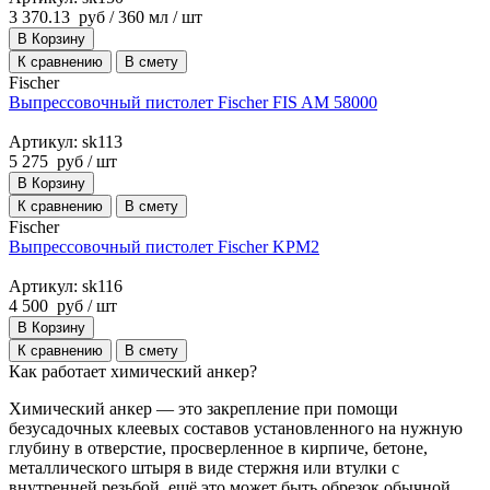
3 370.13
руб
/ 360 мл / шт
В Корзину
К сравнению
В смету
Fischer
Выпрессовочный пистолет Fischer FIS AM 58000
Артикул: sk113
5 275
руб
/ шт
В Корзину
К сравнению
В смету
Fischer
Выпрессовочный пистолет Fischer KPM2
Артикул: sk116
4 500
руб
/ шт
В Корзину
К сравнению
В смету
Как работает химический анкер?
Химический анкер — это закрепление при помощи
безусадочных клеевых составов установленного на нужную
глубину в отверстие, просверленное в кирпиче, бетоне,
металлического штыря в виде стержня или втулки с
внутренней резьбой, ещё это может быть обрезок обычной