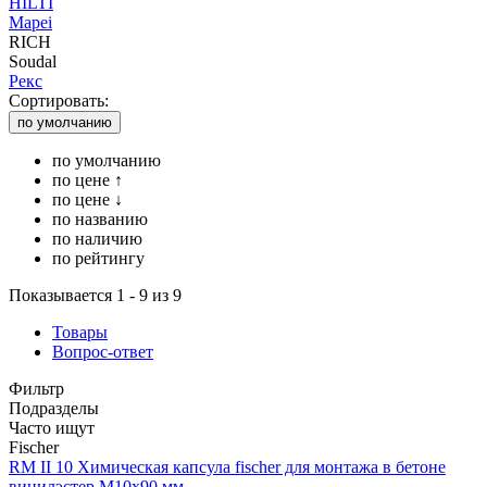
HILTI
Mapei
RICH
Soudal
Рекс
Сортировать:
по умолчанию
по умолчанию
по цене ↑
по цене ↓
по названию
по наличию
по рейтингу
Показывается 1 - 9 из 9
Товары
Вопрос-ответ
Фильтр
Подразделы
Часто ищут
Fischer
RM II 10 Химическая капсула fischer для монтажа в бетоне
винилэстер M10x90 мм