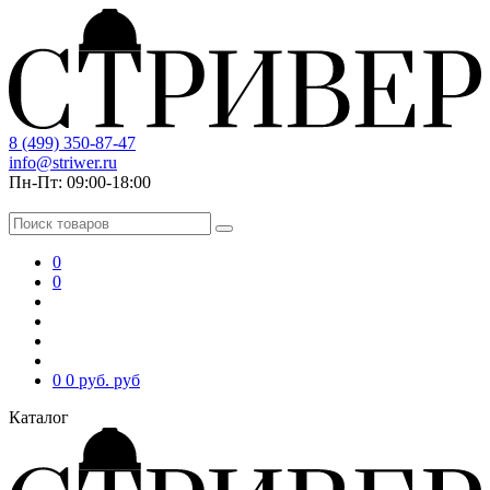
8 (499) 350-87-47
info@striwer.ru
Пн-Пт: 09:00-18:00
0
0
0
0 руб.
руб
Каталог