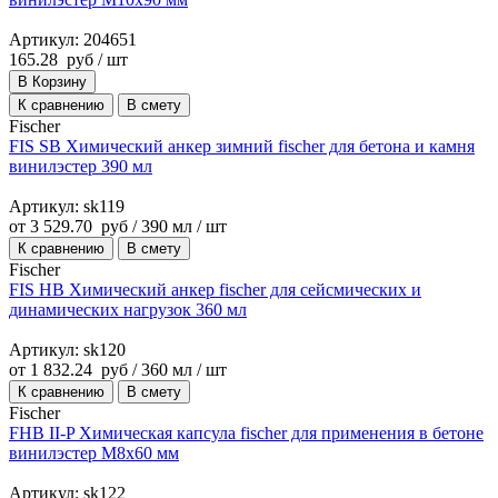
Артикул: 204651
165.28
руб
/ шт
В Корзину
К сравнению
В смету
Fischer
FIS SB Химический анкер зимний fischer для бетона и камня
винилэстер 390 мл
Артикул: sk119
от
3 529.70
руб
/ 390 мл / шт
К сравнению
В смету
Fischer
FIS HB Химический анкер fischer для сейсмических и
динамических нагрузок 360 мл
Артикул: sk120
от
1 832.24
руб
/ 360 мл / шт
К сравнению
В смету
Fischer
FHB II-P Химическая капсула fischer для применения в бетоне
винилэстер M8x60 мм
Артикул: sk122