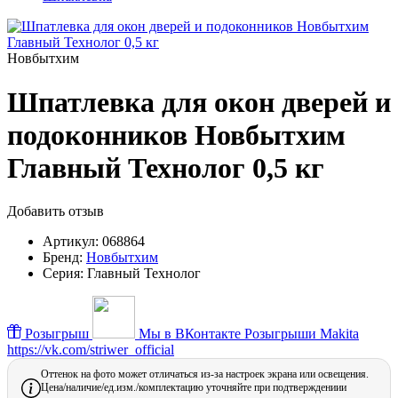
Новбытхим
Шпатлевка для окон дверей и
подоконников Новбытхим
Главный Технолог 0,5 кг
Добавить отзыв
Артикул:
068864
Бренд:
Новбытхим
Серия:
Главный Технолог
Розыгрыш
Мы в ВКонтакте
Розыгрыши Makita
https://vk.com/striwer_official
Оттенок на фото может отличаться из-за настроек экрана или освещения.
Цена/наличие/ед.изм./комплектацию уточняйте при подтверждениии