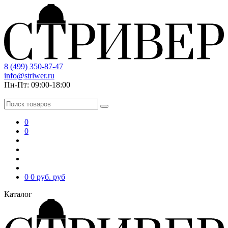
8 (499) 350-87-47
info@striwer.ru
Пн-Пт: 09:00-18:00
0
0
0
0 руб.
руб
Каталог