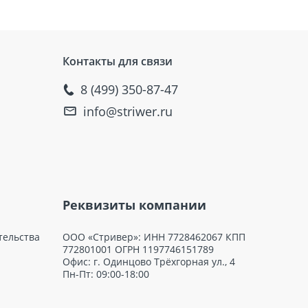
Контакты для связи
8 (499) 350-87-47
info@striwer.ru
Реквизиты компании
тельства
ООО «Стривер»: ИНН 7728462067 КПП
772801001 ОГРН 1197746151789
Офис: г. Одинцово Трёхгорная ул., 4
Пн-Пт: 09:00-18:00