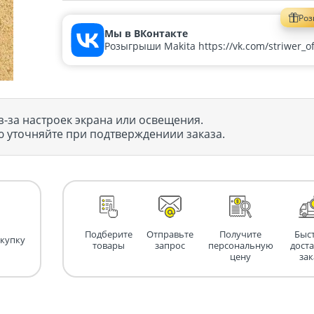
Ро
Мы в ВКонтакте
Розыгрыши Makita https://vk.com/striwer_off
з-за настроек экрана или освещения.
 уточняйте при подтверждениии заказа.
Подберите
Отправьте
Получите
Быс
окупку
товары
запрос
персональную
дост
цену
зак