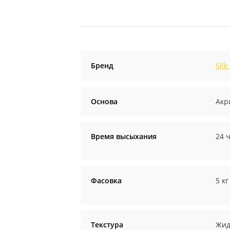
Бренд
Silk
Основа
Акр
Время высыхания
24 
Фасовка
5 кг
Текстура
Жид