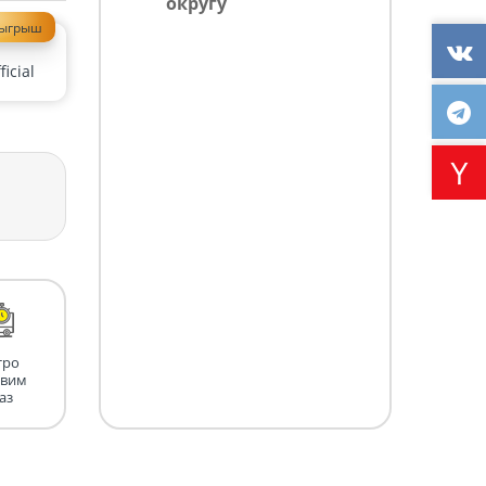
округу
зыгрыш
icial
тро
авим
аз