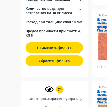
Количество воды для
затворения на 30 кг смеси
Silk Pla
Штук
Расход при толщине слоя 10 мм
шелк
декор
Plaste
Предел прочности при сжатии
КП II
Применить фильтр
Сбросить фильтр
Цена 
Silk Pla
74
Штук
шелк
декор
человек просматривает эту страницу
Plaste