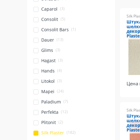
(3)
Caparol
Silk Pla
(5)
Consolit
Штук
шелк
(1)
Consolit Bars
декор
Plaste
(13)
Dauer
(3)
Glims
(3)
Hagast
(4)
Hands
(3)
Litokol
Цена 
(24)
Mapei
(7)
Paladium
Silk Pla
(12)
Perfekta
Штук
шелк
(2)
Plitonit
декор
Plaste
(182)
Silk Plaster