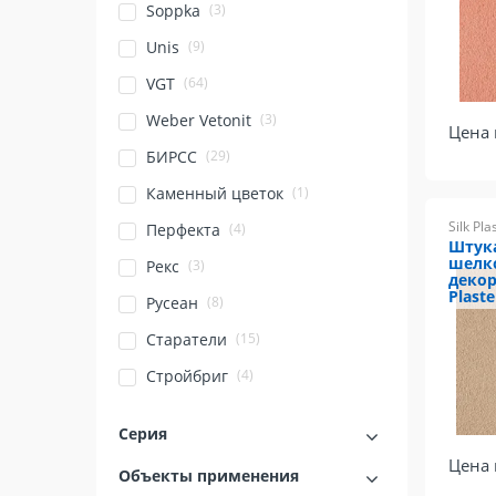
(3)
Soppka
(9)
Unis
(64)
VGT
(3)
Weber Vetonit
Цена 
(29)
БИРСС
(1)
Каменный цветок
Silk Pla
(4)
Перфекта
Штук
шелк
(3)
Рекс
декор
Plaste
(8)
Русеан
(15)
Старатели
(4)
Стройбриг
Серия
Цена 
Объекты применения