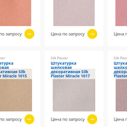
по запросу
Цена по запросу
Цена 
ster
Silk Plaster
Silk Plas
атурка
Штукатурка
Штука
овая
шелковая
шелко
ативная Silk
декоративная Silk
декор
r Miracle 1015
Plaster Miracle 1017
Plaste
по запросу
Цена по запросу
Цена 