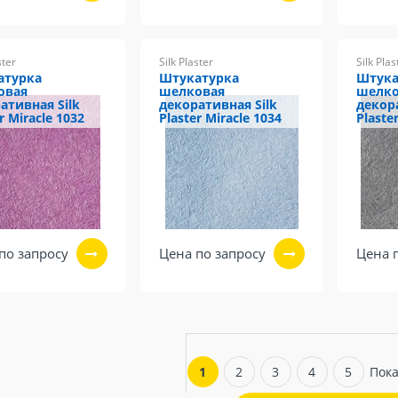
ster
Silk Plaster
Silk Plas
атурка
Штукатурка
Штука
овая
шелковая
шелко
ативная Silk
декоративная Silk
декор
r Miracle 1032
Plaster Miracle 1034
Plaste
по запросу
Цена по запросу
Цена 
1
2
3
4
5
Пока