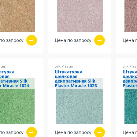
по запросу
Цена по запросу
Цена 
ster
Silk Plaster
Silk Plas
атурка
Штукатурка
Штука
овая
шелковая
шелко
ативная Silk
декоративная Silk
декор
r Miracle 1024
Plaster Miracle 1026
Plaste
по запросу
Цена по запросу
Цена 