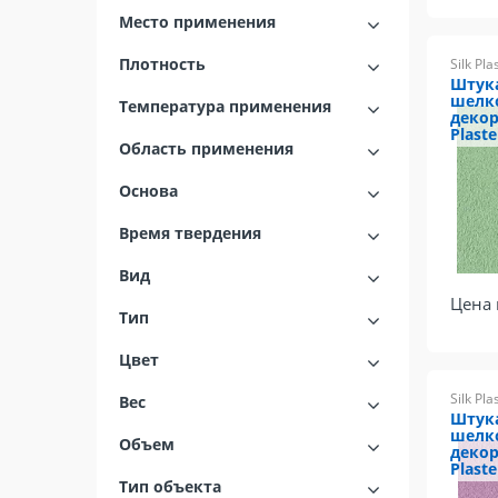
Место применения
Плотность
Silk Pla
Штук
шелк
Температура применения
декор
Plaste
Область применения
Основа
Время твердения
Вид
Цена 
Тип
Цвет
Silk Pla
Вес
Штук
шелк
Объем
декор
Plaste
Тип объекта