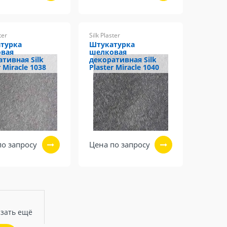
ter
Silk Plaster
турка
Штукатурка
вая
шелковая
ативная Silk
декоративная Silk
r Miracle 1038
Plaster Miracle 1040
по запросу
Цена по запросу
зать ещё