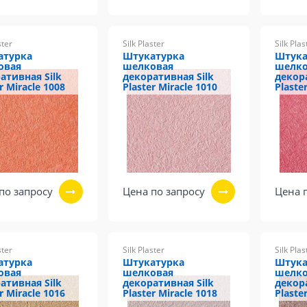
ster
Silk Plaster
Silk Plas
атурка
Штукатурка
Штука
овая
шелковая
шелко
ативная Silk
декоративная Silk
декор
r Miracle 1008
Plaster Miracle 1010
Plaste
по запросу
Цена по запросу
Цена 
ster
Silk Plaster
Silk Plas
атурка
Штукатурка
Штука
овая
шелковая
шелко
ативная Silk
декоративная Silk
декор
r Miracle 1016
Plaster Miracle 1018
Plaste