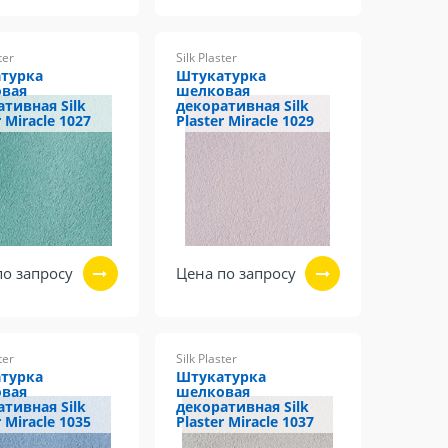
ter
Silk Plaster
турка
Штукатурка
вая
шелковая
ативная Silk
декоративная Silk
r Miracle 1027
Plaster Miracle 1029
по запросу
Цена по запросу
ter
Silk Plaster
турка
Штукатурка
вая
шелковая
ативная Silk
декоративная Silk
r Miracle 1035
Plaster Miracle 1037