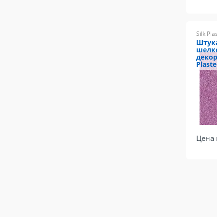
Silk Pla
Штук
шелк
декор
Plaste
Цена 