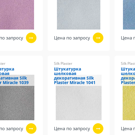
по запросу
Цена по запросу
Цена 
ster
Silk Plaster
Silk Plas
атурка
Штукатурка
Штука
овая
шелковая
шелко
ативная Silk
декоративная Silk
декор
r Miracle 1039
Plaster Miracle 1041
Plaste
по запросу
Цена по запросу
Цена 