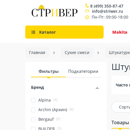
8 (499) 350-87-47
info@striwer.ru
Пн-Пт: 09:00-18:00
Каталог
Makita
Главная
Сухие смеси
Штукатурк
Штук
Фильтры
Подкатегории
Часто 
Бренд
(4)
Alpina
Сорт
(8)
Archin (Архин)
(6)
Bergauf
Товары
(5)
BUILDER