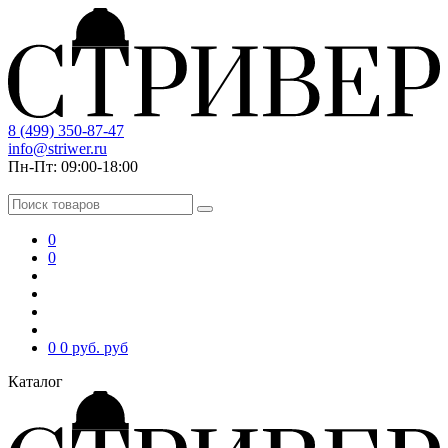
8 (499) 350-87-47
info@striwer.ru
Пн-Пт: 09:00-18:00
0
0
0
0 руб.
руб
Каталог