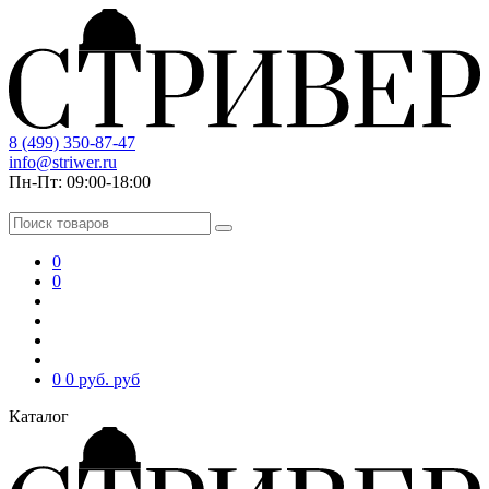
8 (499) 350-87-47
info@striwer.ru
Пн-Пт: 09:00-18:00
0
0
0
0 руб.
руб
Каталог