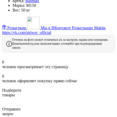
Бренд:
Baumax
Марка:
М150
Вес:
50 кг
Розыгрыш
Мы в ВКонтакте
Розыгрыши Makita
https://vk.com/striwer_official
Оттенок на фото может отличаться из-за настроек экрана или освещения.
Цена/наличие/ед.изм./комплектацию уточняйте при подтверждениии
заказа.
0
человек просматривает эту страницу
0
человек оформляет покупку прямо сейчас
Подберите
товары
Отправьте
запрос