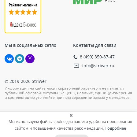
Универсальность: Подходит для использования
со многими типами кровельных материалов и
оснований.
Долговечность: Материалы высокого качества
обеспечивают продолжительный срок службы
элемента даже в условиях экстремальных
погодных условий.
Мы в социальных сетях
Контакты для связи
Простота установки: Легко монтируется, что
позволяет ускорить процесс строительства или
8 (499) 350-87-47
ремонта.
info@striwer.ru
Область применения
© 2019-2026 Striwer
Идеально подходит для использования при
Информация на сайте носит справочный характер и не является
публичной офертой. Актуальные цены, наличие, единицу измерения
строительстве новых зданий, а также при
и комплектацию уточняйте при подтверждении заказа у менеджера.
реконструкции или ремонте старых крыш.
Тарельчатый элемент TERMOCLIP-кровля (ПТЭ) тип 3
можно использовать как в частном строительстве, так
Мы используем файлы cookie для вашего удобства пользования
и при возведении коммерческих объектов.
сайтом и повышения качества рекомендаций.
Подробнее
Инструкция по монтажу