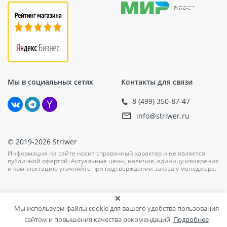
происходит быстро и легко.
Долговечность: Использование углеродистой
стали для шурупа обеспечивает высокую
прочность соединения.
Область применения
Мы в социальных сетях
Контакты для связи
Тарельчатый элемент TERMOCLIP-кровля
предназначен для крепления различных кровельных
8 (499) 350-87-47
гидроизоляционных материалов на бетонные
info@striwer.ru
поверхности. Он идеально подходит для работы как с
новыми, так и с реконструированными объектами,
требующими надежной теплоизоляции и защиты от
© 2019-2026 Striwer
влаги.
Информация на сайте носит справочный характер и не является
публичной офертой. Актуальные цены, наличие, единицу измерения
Инструкция по монтажу
и комплектацию уточняйте при подтверждении заказа у менеджера.
Предварительно подготовьте поверхность, очистив
её от пыли и грязи.
Мы используем файлы cookie для вашего удобства пользования
С помощью перфоратора сверлите отверстие
сайтом и повышения качества рекомендаций.
Подробнее
необходимого диаметра.