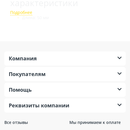
характеристики
Длина: 50 мм
Материал: Пропиленэтилен
Страна производства: Россия
Тип дюбеля: Тарельчатый (гриб)
Материал шурупа: Углеродистая сталь
Компания
Преимущества использования
Покупателям
Водонепроницаемость: Данный дюбель не
пропускает воду, что предотвращает возможность
Помощь
коррозии и повышает срок службы кровельного
покрытия.
Устойчивость к разрыву и высокому давлению:
Реквизиты компании
Прочность материала гарантирует надежное
закрепление даже в условиях интенсивных
нагрузок.
Все отзывы
Мы принимаем к оплате
Простота монтажа: Благодаря форме
тарельчатого гриба установка элемента