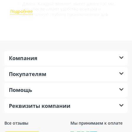
Длина: Каждый элемент имеет длину 100 мм,
что обеспечивает удобство монтажа и
достаточную глубину проникновения для
обеспечения надежной фиксации.
Материал: Изготовлен из пропиленэтилена,
который отличается высокой прочностью и
устойчивостью к атмосферным воздействиям.
Это делает элементы TERMOCLIP подходящими
для использования в различных климатических
условиях.
Компания
Универсальность: Подходит для работы с
основаниями из дерева, металла или бетона,
Покупателям
что делает его идеальным выбором для
широкого спектра строительных проектов.
Количество в упаковке: В одной упаковке
Помощь
находится 400 штук, что позволяет
осуществлять как мелкие ремонтные работы,
так и крупномасштабное строительство без
Реквизиты компании
необходимости частых дополнительных
закупок.
Все отзывы
Мы принимаем к оплате
Материал стержня/шурупа: Стержень или
шуруп создан из углеродистой стали, что