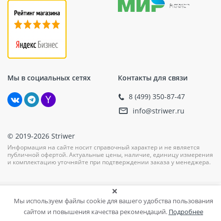
гарантирует высокую прочность соединения и
долгий срок службы.
Применение
Тарельчатые элементы TERMOCLIP предназначены
для использования при теплоизоляции крыш зданий.
Мы в социальных сетях
Контакты для связи
Они эффективно помогают в создании
теплоизоляционного слоя на кровле, а также
8 (499) 350-87-47
используются при монтаже утеплителя на фасады
info@striwer.ru
зданий. Благодаря своей конструкции они
обеспечивают равномерное распределение нагрузки
на крепежные точки и предотвращают возможность
© 2019-2026 Striwer
повреждения теплоизоляционного материала.
Информация на сайте носит справочный характер и не является
Инструкция по использованию
публичной офертой. Актуальные цены, наличие, единицу измерения
и комплектацию уточняйте при подтверждении заказа у менеджера.
Подготовьте поверхность для монтажа (она
должна быть чистой и ровной).
Отмерьте необходимое количество элементов в
Мы используем файлы cookie для вашего удобства пользования
зависимости от площади поверхности.
сайтом и повышения качества рекомендаций.
Подробнее
Используйте соответствующий инструмент для