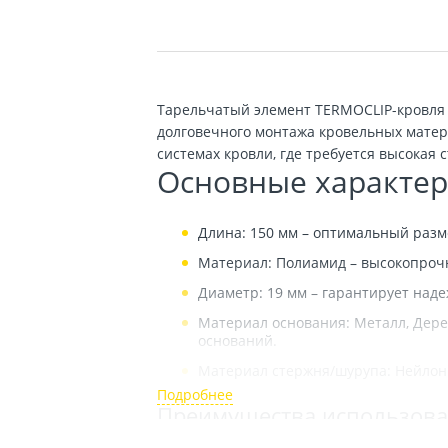
Тарельчатый элемент TERMOCLIP-кровля 
долговечного монтажа кровельных матер
системах кровли, где требуется высокая
Основные характер
Длина: 150 мм – оптимальный разм
Материал: Полиамид – высокопрочн
Диаметр: 19 мм – гарантирует над
Материал основания: Металл, Дере
оснований.
Материал стержня/шурупа: Нейлон 
Преимущества использов