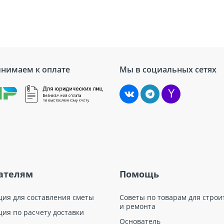
нт TERMOCLIP подходит для использования с большинством ти
ваний.
 материала для изготовления гарантирует отличную стойкость
йн элемента обеспечивает быстрый и легкий монтаж без необ
я.
нимаем к оплате
Мы в социальных сетях
ьчатых элементов TERMOCLIP помогает предотвратить “мостик
пользуются при устройстве плоских или скатных кровель жил
ыбором для объектов с высокими требованиями к энергоэффек
ателям
Помощь
ция для составления сметы
Советы по товарам для строи
и ремонта
ция по расчету доставки
Основатель