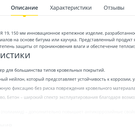
Описание
Характеристики
Отзывы
R 19, 150 мм инновационное крепежное изделие, разработанно
иалов на основе битума или каучука. Представленный продукт
 степень защиты от проникновения влаги и обеспечение теплои
истики
ер для большинства типов кровельных покрытий.
ый нейлон, который предсотавляет устойчивость к коррозии, 
ежную фиксацию без риска повреждения кровельного материала
во, Бетон – широкий спектр эксплуатирования благодаря возм
(полиамид) – дополнительно повышает антикоррозийные свойст
ания