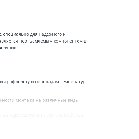
е специально для надежного и
 является неотъемлемым компонентом в
золяции.
ультрафиолету и перепадам температур.
.
ожности монтажа на различные виды
ва и долговечность всего устройства.