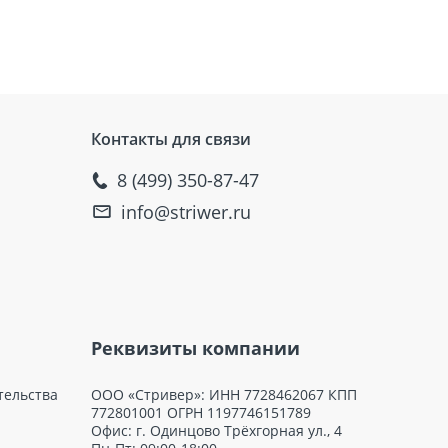
пов кровельных покрытий и может быть
 к агрессивным внешним факторам и
ходимости использования
Контакты для связи
и холода” благодаря изоляционным
8 (499) 350-87-47
ых, коммерческих или промышленных
info@striwer.ru
тивности и надежности.
Реквизиты компании
тельства
ООО «Стривер»: ИНН 7728462067 КПП
772801001 ОГРН 1197746151789
Офис: г. Одинцово Трёхгорная ул., 4