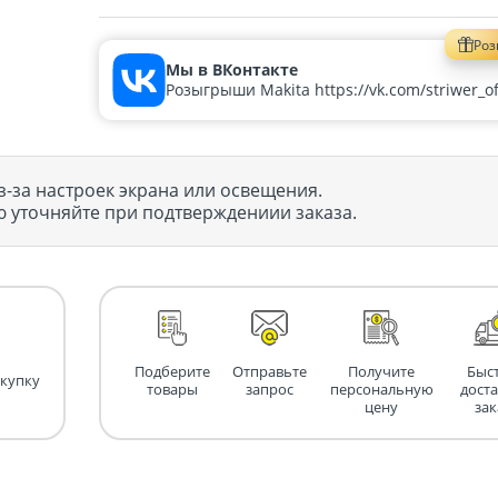
Ро
Мы в ВКонтакте
Розыгрыши Makita https://vk.com/striwer_off
з-за настроек экрана или освещения.
 уточняйте при подтверждениии заказа.
Подберите
Отправьте
Получите
Быс
окупку
товары
запрос
персональную
дост
цену
зак