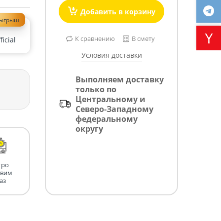
Добавить в корзину
зыгрыш
К сравнению
В смету
icial
Условия доставки
Выполняем доставку
только по
Центральному и
Северо-Западному
федеральному
округу
тро
авим
аз