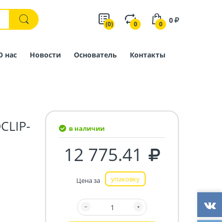
0
(0)
0
0
О нас
Новости
Основатель
Контакты
CLIP-
в наличии
12 775.41
упаковку
Цена за