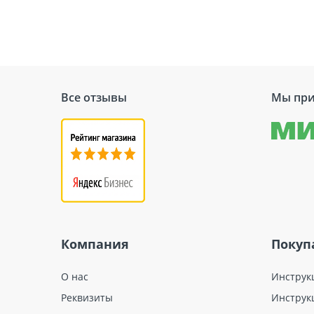
Универсальность: Тарельчатый элеме
установлен на различные виды осно
Долговечность: Выбор полиамида как
длительный срок службы.
Простота монтажа: Продуманный диза
специализированного инструментари
Все отзывы
Мы при
Теплоизоляция: Использование тарел
свойствам полиамида.
Сфера применения:
Тарельчатые элементы TERMOCLIP ис
зданий. Они являются оптимальным в
Компания
Покуп
О нас
Инструк
Реквизиты
Инструк