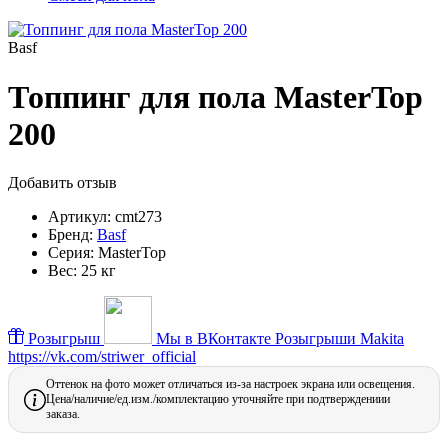
Basf
Топпинг для пола MasterTop
200
Добавить отзыв
Артикул:
cmt273
Бренд:
Basf
Серия:
MasterTop
Вес:
25 кг
Розыгрыш
Мы в ВКонтакте
Розыгрыши Makita
https://vk.com/striwer_official
Оттенок на фото может отличаться из-за настроек экрана или освещения.
Цена/наличие/ед.изм./комплектацию уточняйте при подтверждениии
заказа.