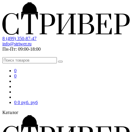
8 (499) 350-87-47
info@striwer.ru
Пн-Пт: 09:00-18:00
0
0
0
0 руб.
руб
Каталог