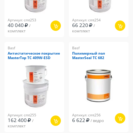
Артикул: cmt253
Артикул: cmt254
40 040
66 220
/
/
комплект
комплект
Basf
Basf
Антистатическое покрытие
Полимерный пол
MasterTop TC 409W-ESD
MasterSeal TC 682
Артикул: cmt255
Артикул: cmt256
162 400
6 622
/
/ ведро
комплект