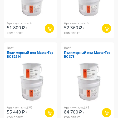
Артикул: cmt266
Артикул: cmt269
51 800
52 360
/
/
комплект
комплект
Basf
Basf
Полимерный пол MasterTop
Полимерный пол MasterTop
ВС 325 N
ВС 378
Артикул: cmt270
Артикул: cmt271
55 440
84 700
/
/
комплект
комплект