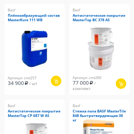
Basf
Basf
Плёнкообразующий состав
Антистатическое покрытие
MasterKure 111 WB
MasterTop BC 378 AS
Артикул: cmt260
Артикул: cmt257
77 000
34 900
/
/ шт
комплект
Basf
Basf
Антистатическое покрытие
Стяжка пола BASF MasterTile
MasterTop CP 687 W AS
848 быстротвердеющая 30
кг