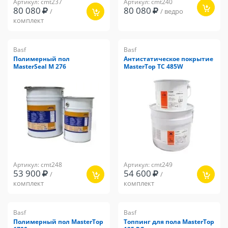
Артикул: cmt237
Артикул: cmt240
80 080
80 080
/
/ ведро
комплект
Basf
Basf
Полимерный пол
Антистатическое покрытие
MasterSeal M 276
MasterTop TC 485W
Артикул: cmt248
Артикул: cmt249
53 900
54 600
/
/
комплект
комплект
Basf
Basf
Полимерный пол MasterTop
Топпинг для пола MasterTop