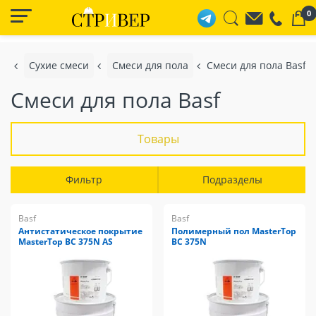
0
я
Сухие смеси
Смеси для пола
Смеси для пола Basf
Смеси для пола Basf
Товары
Фильтр
Подразделы
Basf
Basf
Антистатическое покрытие
Полимерный пол MasterTop
MasterTop BC 375N AS
BC 375N