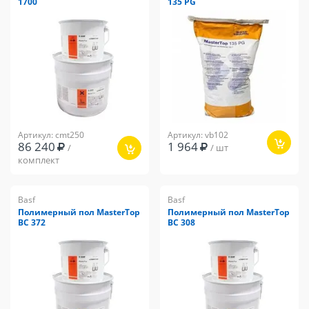
1700
135 PG
Артикул: cmt250
Артикул: vb102
86 240
1 964
/
/ шт
комплект
Basf
Basf
Полимерный пол MasterTop
Полимерный пол MasterTop
BC 372
BC 308