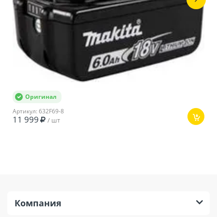
Тип
Аккумуляторный
Вес
11,1 кг
Тип двигателя
Бесщеточный
Число скоростей
2
Крепление
Липучка, зажим
шлифлиста
Оригинал
Серия аккумулятора
Makita LXT
Артикул: 632F69-8
11 999
/ шт
Напряжение
18 В
аккумулятора
Количество
аккумуляторов в
Нет
комплекте
Компания