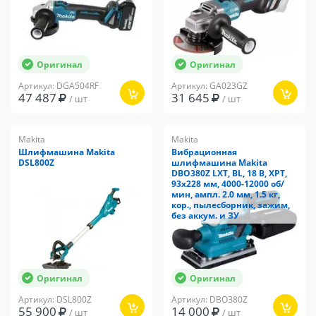
Оригинал
Оригинал
Артикул: DGA504RF
Артикул: GA023GZ
47 487
31 645
/ шт
/ шт
Makita
Makita
Шлифмашина Makita
Вибрационная
DSL800Z
шлифмашина Makita
DBO380Z LXT, BL, 18 В, XPT,
93x228 мм, 4000-12000 об/
мин, ампл. 2.0 мм, 1.5 кг,
кор., пылесборник, зажим,
без аккум. и ЗУ
Оригинал
Оригинал
Артикул: DSL800Z
Артикул: DBO380Z
55 900
14 000
/ шт
/ шт