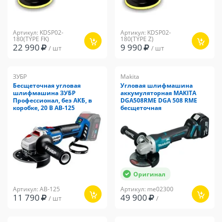
Артикул: KDSP02-
Артикул: KDSP02-
180(TYPE FK)
180(TYPE Z)
22 990
9 990
/ шт
/ шт
ЗУБР
Makita
Бесщеточная угловая
Угловая шлифмашина
шлифмашина ЗУБР
аккумуляторная MAKITA
Профессионал, без АКБ, в
DGA508RME DGA 508 RME
коробке, 20 В AB-125
бесщеточная
Оригинал
Артикул: AB-125
Артикул: me02300
11 790
49 900
/ шт
/