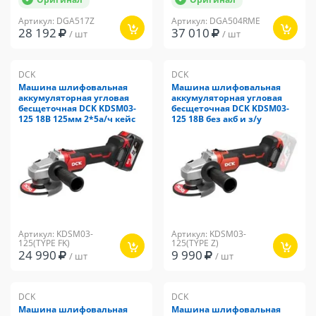
Артикул: DGA517Z
Артикул: DGA504RME
28 192
37 010
/ шт
/ шт
DCK
DCK
Машина шлифовальная
Машина шлифовальная
аккумуляторная угловая
аккумуляторная угловая
бесщеточная DCK KDSM03-
бесщеточная DCK KDSM03-
125 18В 125мм 2*5а/ч кейс
125 18В без акб и з/у
Артикул: KDSM03-
Артикул: KDSM03-
125(TYPE FK)
125(TYPE Z)
24 990
9 990
/ шт
/ шт
DCK
DCK
Машина шлифовальная
Машина шлифовальная