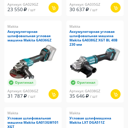
Артикул: GA029GZ
Артикул: GA035GZ
23 550
30 637
/ шт
/ шт
Makita
Makita
Аккумуляторная
Аккумуляторная угловая
шлифовальная угловая
шлифовальная машина
машина Makita GA036GZ
Makita GA038GZ XGT BL 40В
230 мм
Оригинал
Оригинал
Артикул: GA036GZ
Артикул: GA038GZ
31 787
35 646
/ шт
/ шт
Makita
Makita
Угловая шлифовальная
Угловая шлифмашина
машина Makita GA013GM101
Makita LXT DGA511Z
XGT