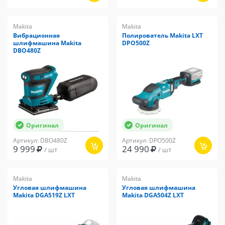
Makita
Makita
Вибрационная
Полирователь Makita LXT
шлифмашина Makita
DPO500Z
DBO480Z
Оригинал
Оригинал
Артикул: DBO480Z
Артикул: DPO500Z
9 999
24 990
/ шт
/ шт
Makita
Makita
Угловая шлифмашина
Угловая шлифмашина
Makita DGA519Z LXT
Makita DGA504Z LXT