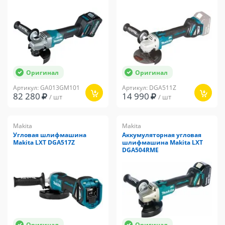
Оригинал
Оригинал
Артикул: GA013GM101
Артикул: DGA511Z
82 280
14 990
/ шт
/ шт
Makita
Makita
Угловая шлифмашина
Аккумуляторная угловая
Makita LXT DGA517Z
шлифмашина Makita LXT
DGA504RME
Оригинал
Оригинал