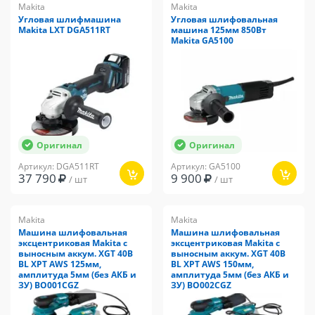
Makita
Makita
Угловая шлифмашина
Угловая шлифовальная
Makita LXT DGA511RT
машина 125мм 850Вт
Makita GA5100
Оригинал
Оригинал
Артикул: DGA511RT
Артикул: GA5100
37 790
9 900
/ шт
/ шт
Makita
Makita
Машина шлифовальная
Машина шлифовальная
эксцентриковая Makita с
эксцентриковая Makita с
выносным аккум. XGT 40В
выносным аккум. XGT 40В
BL XPT AWS 125мм,
BL XPT AWS 150мм,
амплитуда 5мм (без АКБ и
амплитуда 5мм (без АКБ и
ЗУ) BO001CGZ
ЗУ) BO002CGZ