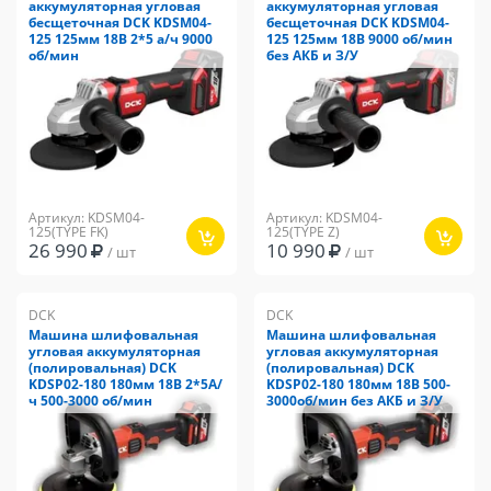
аккумуляторная угловая
аккумуляторная угловая
бесщеточная DCK KDSM04-
бесщеточная DCK KDSM04-
125 125мм 18В 2*5 а/ч 9000
125 125мм 18В 9000 об/мин
об/мин
без АКБ и З/У
Артикул: KDSM04-
Артикул: KDSM04-
125(TYPE FK)
125(TYPE Z)
26 990
10 990
/ шт
/ шт
DCK
DCK
Машина шлифовальная
Машина шлифовальная
угловая аккумуляторная
угловая аккумуляторная
(полировальная) DCK
(полировальная) DCK
KDSP02-180 180мм 18В 2*5А/
KDSP02-180 180мм 18В 500-
ч 500-3000 об/мин
3000об/мин без АКБ и З/У