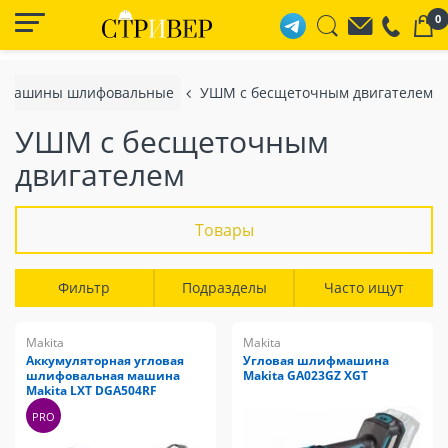
0
Машины шлифовальные
УШМ с бесщеточным двигателем
УШМ с бесщеточным
двигателем
Товары
Фильтр
Подразделы
Часто ищут
Makita
Makita
Аккумуляторная угловая
Угловая шлифмашина
шлифовальная машина
Makita GA023GZ XGT
Makita LXT DGA504RF
PRO