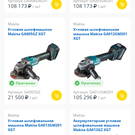
Артикул: GA004GM201
Артикул: GA005GM201
108 173
108 173
/ шт
/ шт
Makita
Makita
Угловая шлифмашина
Угловая шлифовальная
Makita GA005GZ XGT
машина Makita GA012GM201
XGT
Оригинал
Оригинал
Артикул: GA005GZ
Артикул: GA012GM201
21 500
105 296
/ шт
/ шт
Makita
Makita
Угловая шлифовальная
Аккумуляторная угловая
машина Makita GA013GM201
шлифовальная машина
XGT
Makita GA013GZ XGT