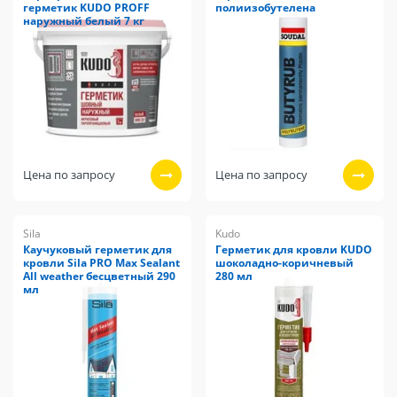
герметик KUDO PROFF
полиизобутелена
наружный белый 7 кг
Цена по запросу
Цена по запросу
Sila
Kudo
Каучуковый герметик для
Герметик для кровли KUDO
кровли Sila PRO Max Sealant
шоколадно-коричневый
All weather бесцветный 290
280 мл
мл