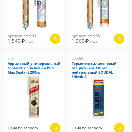
Артикул: cmt209
Артикул: cmt208
1 540
1 960
/ шт
/ шт
Sila
Soudal
Акриловый универсальный
Герметик силиконовый
герметик Sila белый PRO
бесцветный 310 мл
Max Sealant 290мл
нейтральный SOUDAL
Silirub 2
Цена по запросу
Цена по запросу