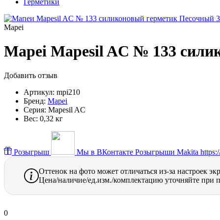
Герметики
Mapei
Mapei Mapesil AC № 133 сил
Добавить отзыв
Артикул:
mpi210
Бренд:
Mapei
Серия:
Mapesil AC
Вес:
0,32 кг
Розыгрыш
Мы в ВКонтакте
Розыгрыши Makita https://
Оттенок на фото может отличаться из-за настроек эк
Цена/наличие/ед.изм./комплектацию уточняйте при п
0