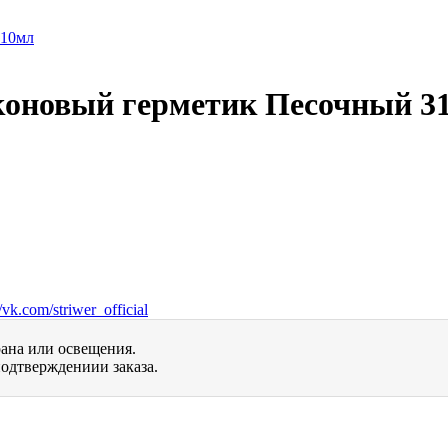
иконовый герметик Песочный 3
vk.com/striwer_official
рана или освещения.
одтверждениии заказа.