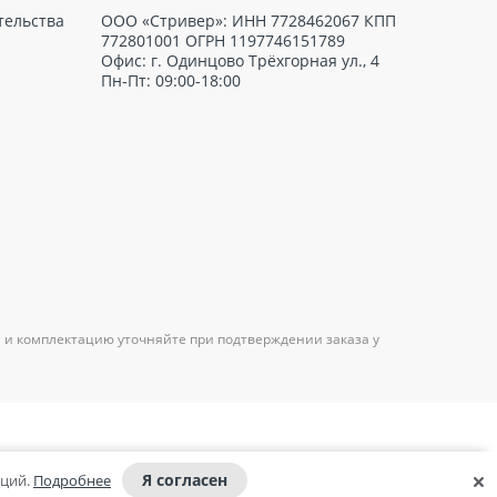
тельства
ООО «Стривер»: ИНН 7728462067 КПП
772801001 ОГРН 1197746151789
Офис: г. Одинцово Трёхгорная ул., 4
Пн-Пт: 09:00-18:00
 и комплектацию уточняйте при подтверждении заказа у
Я согласен
аций.
Подробнее