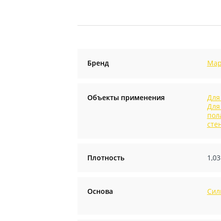
Бренд
Map
Объекты применения
Для
Для
пол
сте
Плотность
1,03
Основа
Сил