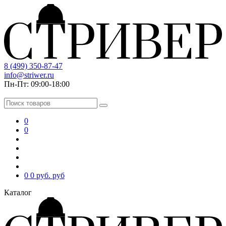
8 (499) 350-87-47
info@striwer.ru
Пн-Пт: 09:00-18:00
0
0
0
0 руб.
руб
Каталог