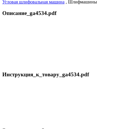
Угловая шлифовальная машина
,
Шлифмашины
Описание_ga4534.pdf
Инструкция_к_товару_ga4534.pdf