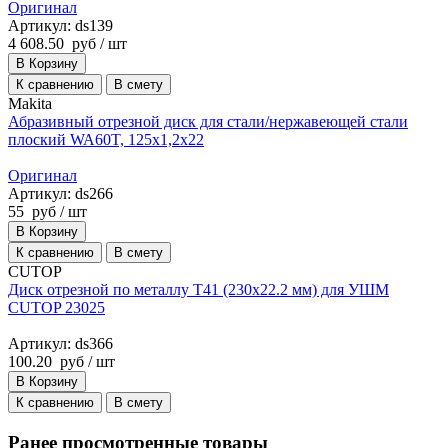
Оригинал
Артикул: ds139
4 608.50
руб
/ шт
В Корзину
К сравнению
В смету
Makita
Абразивный отрезной диск для стали/нержавеющей стали
плоский WA60T, 125x1,2x22
Оригинал
Артикул: ds266
55
руб
/ шт
В Корзину
К сравнению
В смету
CUTOP
Диск отрезной по металлу T41 (230х22.2 мм) для УШМ
CUTOP 23025
Артикул: ds366
100.20
руб
/ шт
В Корзину
К сравнению
В смету
Ранее просмотренные товары