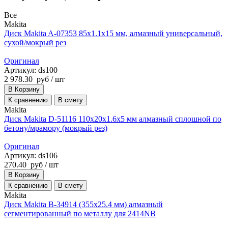
Все
Makita
Диск Makita A-07353 85x1.1x15 мм, алмазный универсальный,
сухой/мокрый рез
Оригинал
Артикул: ds100
2 978.30
руб
/ шт
В Корзину
К сравнению
В смету
Makita
Диск Makita D-51116 110x20x1.6x5 мм алмазный сплошной по
бетону/мрамору (мокрый рез)
Оригинал
Артикул: ds106
270.40
руб
/ шт
В Корзину
К сравнению
В смету
Makita
Диск Makita B-34914 (355x25.4 мм) алмазный
сегментированный по металлу для 2414NB