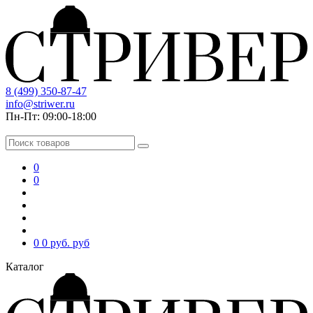
8 (499) 350-87-47
info@striwer.ru
Пн-Пт: 09:00-18:00
0
0
0
0 руб.
руб
Каталог