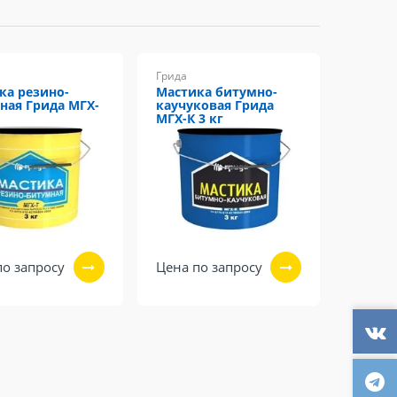
Грида
ка резино-
Мастика битумно-
ная Грида МГХ-
каучуковая Грида
МГХ-К 3 кг
по запросу
Цена по запросу