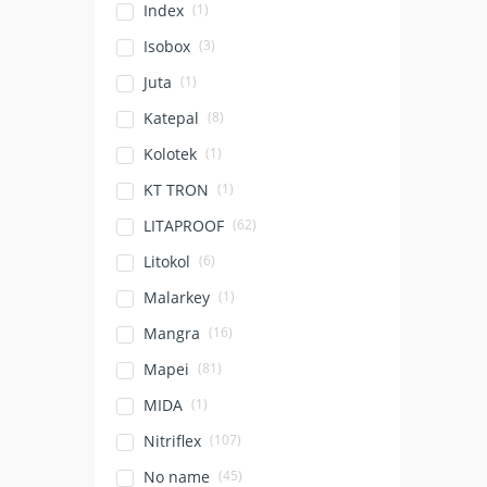
(1)
Index
(3)
Isobox
(1)
Juta
(8)
Katepal
(1)
Kolotek
(1)
KT TRON
(62)
LITAPROOF
(6)
Litokol
(1)
Malarkey
(16)
Mangra
(81)
Mapei
(1)
MIDA
(107)
Nitriflex
(45)
No name