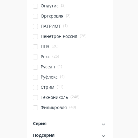
(3)
Ондутис
(2)
Оргкровля
(1)
ПАТРИОТ
(28)
Пенетрон Россия
(20)
ППЗ
(26)
Рекс
(1)
Русеан
(4)
Руфлекс
(11)
Стрим
(248)
Технониколь
(48)
Филикровля
Серия
Подсерия