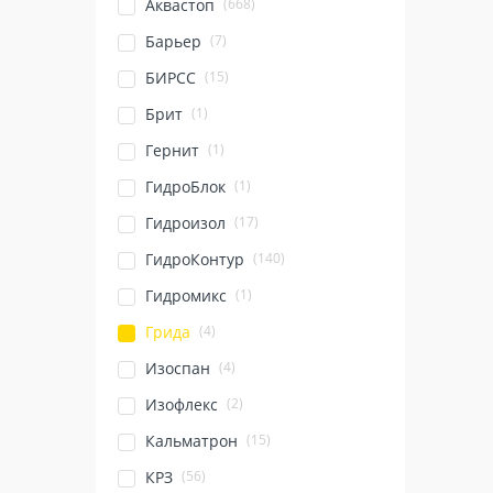
(668)
Аквастоп
(7)
Барьер
(15)
БИРСС
(1)
Брит
(1)
Гернит
(1)
ГидроБлок
(17)
Гидроизол
(140)
ГидроКонтур
(1)
Гидромикс
(4)
Грида
(4)
Изоспан
(2)
Изофлекс
(15)
Кальматрон
(56)
КРЗ