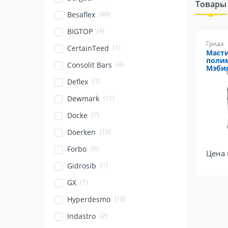
Товары
(60)
Besaflex
(4)
BIGTOP
Грида
(1)
CertainTeed
Масти
полим
(4)
Consolit Bars
Мэбис
(3)
Deflex
(11)
Dewmark
(7)
Docke
(10)
Doerken
(6)
Forbo
Цена 
(1)
Gidrosib
(1)
GX
(18)
Hyperdesmo
(2)
Indastro