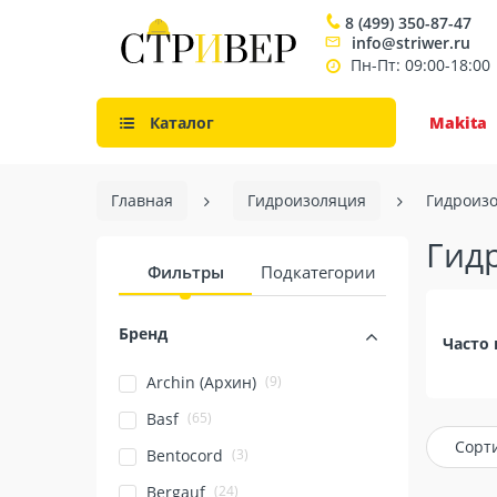
8 (499) 350-87-47
info@striwer.ru
Пн-Пт: 09:00-18:00
Каталог
Makita
Главная
Гидроизоляция
Гидроизо
Гид
Фильтры
Подкатегории
Бренд
Часто 
(9)
Archin (Архин)
(65)
Basf
Сорт
(3)
Bentocord
(24)
Bergauf