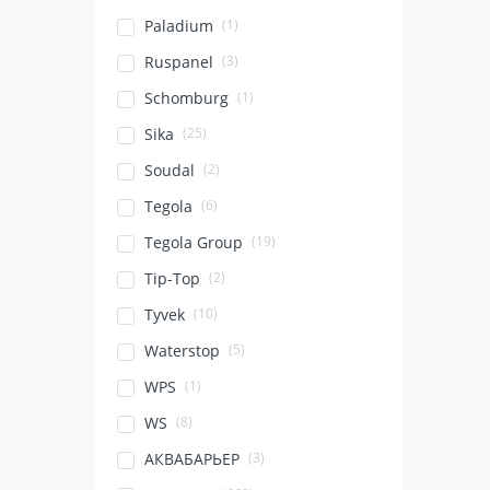
(1)
Paladium
(3)
Ruspanel
(1)
Schomburg
(25)
Sika
(2)
Soudal
(6)
Tegola
(19)
Tegola Group
(2)
Tip-Top
(10)
Tyvek
(5)
Waterstop
(1)
WPS
(8)
WS
(3)
АКВАБАРЬЕР