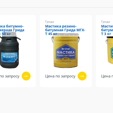
Грида
Грида
ка битумно-
Мастика резино-
Масти
ерная Грида
битумная Грида МГХ-
битум
 50 кг
Т 45 кг
Т 3 кг
по запросу
Цена по запросу
Цена 