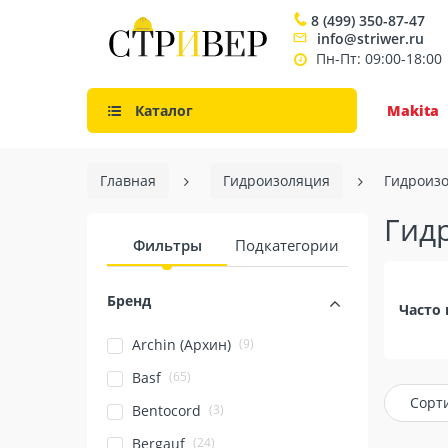
8 (499) 350-87-47
info@striwer.ru
Пн-Пт: 09:00-18:00
Каталог
Makita
Главная
Гидроизоляция
Гидроизо
Гид
Фильтры
Подкатегории
Бренд
Часто 
(9)
Archin (Архин)
(65)
Basf
Сорт
(3)
Bentocord
(24)
Bergauf