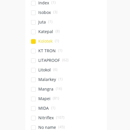
(1)
Index
(3)
Isobox
(1)
Juta
(8)
Katepal
(1)
Kolotek
(1)
KT TRON
(62)
LITAPROOF
(6)
Litokol
(1)
Malarkey
(16)
Mangra
(81)
Mapei
(1)
MIDA
(107)
Nitriflex
(45)
No name