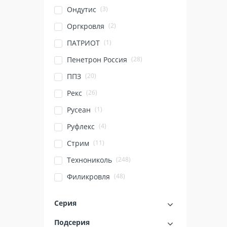
(3)
Ондутис
(2)
Оргкровля
(1)
ПАТРИОТ
(28)
Пенетрон Россия
(20)
ППЗ
(26)
Рекс
(1)
Русеан
(4)
Руфлекс
(11)
Стрим
(248)
Технониколь
(48)
Филикровля
Серия
Подсерия