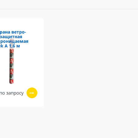
ана ветро-
озащитная
проницаемая
k A 1,6 м
по запросу