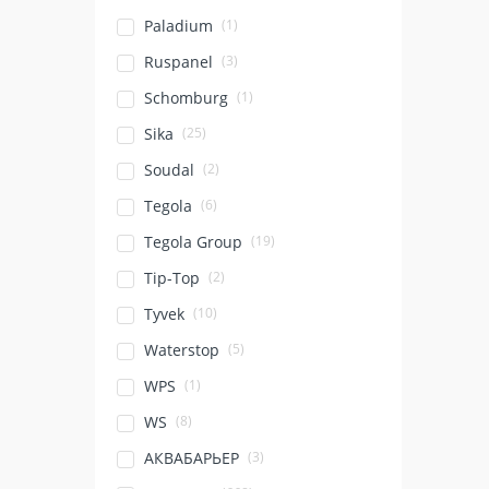
(1)
Paladium
(3)
Ruspanel
(1)
Schomburg
(25)
Sika
(2)
Soudal
(6)
Tegola
(19)
Tegola Group
(2)
Tip-Top
(10)
Tyvek
(5)
Waterstop
(1)
WPS
(8)
WS
(3)
АКВАБАРЬЕР