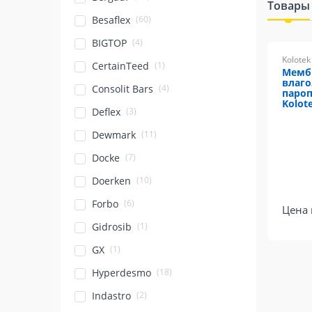
Товары
(60)
Besaflex
(4)
BIGTOP
Kolotek
(1)
CertainTeed
Мембр
влаг
(4)
Consolit Bars
паро
Kolote
(3)
Deflex
(11)
Dewmark
(7)
Docke
(10)
Doerken
(6)
Forbo
Цена 
(1)
Gidrosib
(1)
GX
(18)
Hyperdesmo
(2)
Indastro