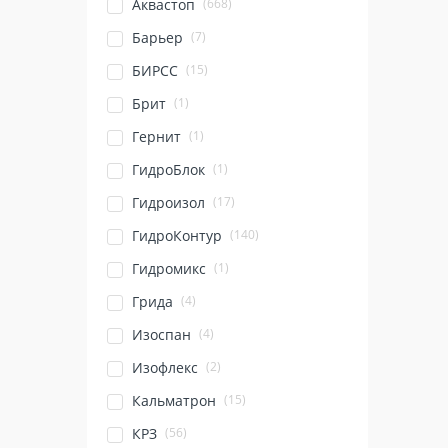
(668)
Аквастоп
(7)
Барьер
(15)
БИРСС
(1)
Брит
(1)
Гернит
(1)
ГидроБлок
(17)
Гидроизол
(140)
ГидроКонтур
(1)
Гидромикс
(4)
Грида
(4)
Изоспан
(2)
Изофлекс
(15)
Кальматрон
(56)
КРЗ