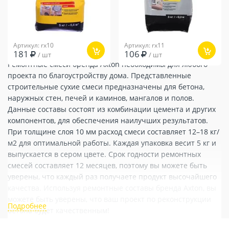
Артикул: rx10
Артикул: rx11
181
106
/ шт
/ шт
Ремонтные смеси бренда Axton необходимы для любого
проекта по благоустройству дома. Представленные
строительные сухие смеси предназначены для бетона,
наружных стен, печей и каминов, мангалов и полов.
Данные составы состоят из комбинации цемента и других
компонентов, для обеспечения наилучших результатов.
При толщине слоя 10 мм расход смеси составляет 12–18 кг/
м2 для оптимальной работы. Каждая упаковка весит 5 кг и
выпускается в сером цвете. Срок годности ремонтных
смесей составляет 12 месяцев, поэтому вы можете быть
уверены, что каждый раз получаете продукт высочайшего
качества. Используя ремонтные составы бренда Axton, вы
можете быть уверены, что ваш проект по реконструкции
бетона будет качественным!
Компания «Стривер» занимается продажей ремонтных