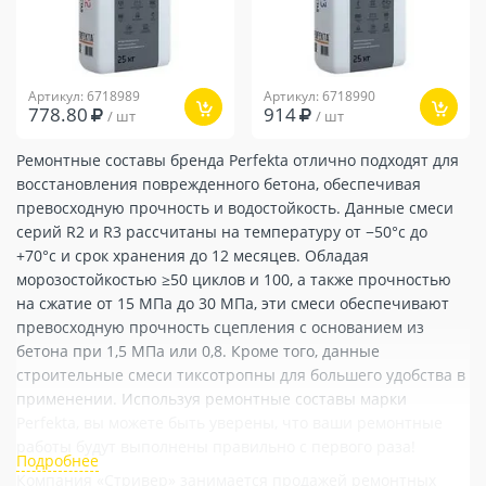
Артикул: 6718989
Артикул: 6718990
778.80
914
/ шт
/ шт
Ремонтные составы бренда Perfekta отлично подходят для
восстановления поврежденного бетона, обеспечивая
превосходную прочность и водостойкость. Данные смеси
серий R2 и R3 рассчитаны на температуру от −50°c до
+70°c и срок хранения до 12 месяцев. Обладая
морозостойкостью ≥50 циклов и 100, а также прочностью
на сжатие от 15 МПа до 30 МПа, эти смеси обеспечивают
превосходную прочность сцепления с основанием из
бетона при 1,5 МПа или 0,8. Кроме того, данные
строительные смеси тиксотропны для большего удобства в
применении. Используя ремонтные составы марки
Perfekta, вы можете быть уверены, что ваши ремонтные
работы будут выполнены правильно с первого раза!
Компания «Стривер» занимается продажей ремонтных