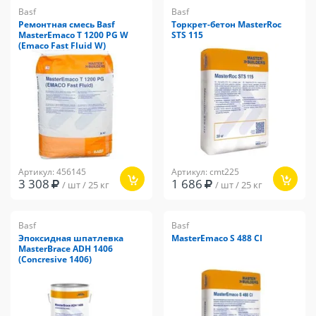
Basf
Basf
Ремонтная смесь Basf
Торкрет-бетон MasterRoc
MasterEmaco T 1200 PG W
STS 115
(Emaco Fast Fluid W)
Артикул: 456145
Артикул: cmt225
3 308
1 686
/ шт / 25 кг
/ шт / 25 кг
Basf
Basf
Эпоксидная шпатлевка
MasterEmaco S 488 CI
MasterBrace ADH 1406
(Concresive 1406)