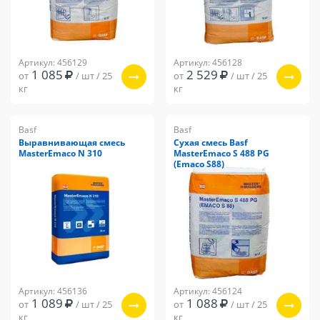
Артикул: 456129
Артикул: 456128
1 085
2 529
от
/ шт / 25
от
/ шт / 25
кг
кг
Basf
Basf
Выравнивающая смесь
Сухая смесь Basf
MasterEmaco N 310
MasterEmaco S 488 PG
(Emaco S88)
Артикул: 456136
Артикул: 456124
1 089
1 088
от
/ шт / 25
от
/ шт / 25
кг
кг