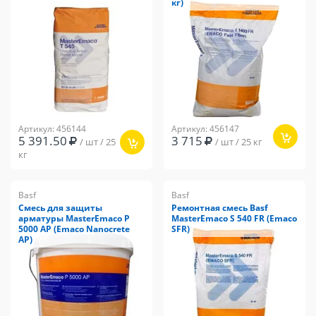
кг)
Артикул: 456144
Артикул: 456147
5 391.50
3 715
/ шт / 25
/ шт / 25 кг
кг
Basf
Basf
Смесь для защиты
Ремонтная смесь Basf
арматуры MasterEmaco P
MasterEmaco S 540 FR (Emaco
5000 AP (Emaco Nanocrete
SFR)
AP)