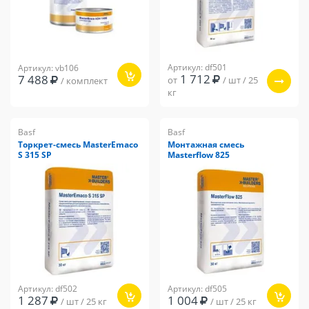
Артикул: df501
Артикул: vb106
1 712
7 488
от
/ шт / 25
/ комплект
кг
Basf
Basf
Торкрет-смесь ​MasterEmaco
Монтажная смесь
S 315 SP
Masterflow 825
Артикул: df502
Артикул: df505
1 287
1 004
/ шт / 25 кг
/ шт / 25 кг