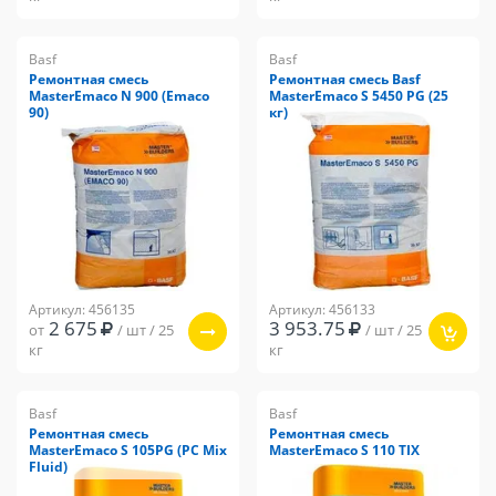
Basf
Basf
Ремонтная смесь
Ремонтная смесь Basf
MasterEmaco N 900 (Emaco
MasterEmaco S 5450 PG (25
90)
кг)
Артикул: 456135
Артикул: 456133
2 675
3 953.75
от
/ шт / 25
/ шт / 25
кг
кг
Basf
Basf
Ремонтная смесь
Ремонтная смесь
MasterEmaco S 105PG (PC Mix
MasterEmaco S 110 TIX
Fluid)