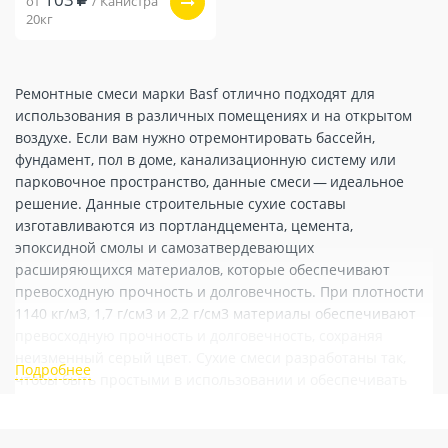
от
/ Канистра
20кг
Ремонтные смеси марки Basf отлично подходят для
использования в различных помещениях и на открытом
воздухе. Если вам нужно отремонтировать бассейн,
фундамент, пол в доме, канализационную систему или
парковочное пространство, данные смеси — идеальное
решение. Данные строительные сухие составы
изготавливаются из портландцемента, цемента,
эпоксидной смолы и самозатвердевающих
расширяющихся материалов, которые обеспечивают
превосходную прочность и долговечность. При плотности
1140 кг/м3, 1,7 г/см3 и 2,2 г/см3 материалы обеспечивают
превосходную прочность и долговечность, сохраняя
неизменный серый цвет. Сухие смеси разработаны так,
чтобы быть простыми в использовании и обеспечивать
долговечные результаты для любого проекта.Смеси бренда
Basf используются для внутреннего применения и для
наружного применения.