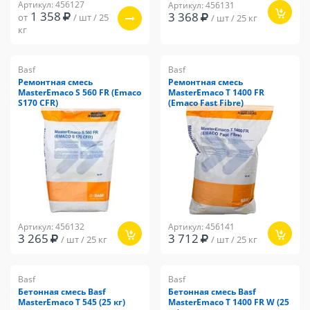
Артикул: 456127
Артикул: 456131
1 358
3 368
от
/ шт / 25
/ шт / 25 кг
кг
Basf
Basf
Ремонтная смесь
Ремонтная смесь
MasterEmaco S 560 FR (Emaco
MasterEmaco T 1400 FR
S170 CFR)
(Emaco Fast Fibre)
Артикул: 456132
Артикул: 456141
3 265
3 712
/ шт / 25 кг
/ шт / 25 кг
Basf
Basf
Бетонная смесь Basf
Бетонная смесь Basf
MasterEmaco T 545 (25 кг)
MasterEmaco T 1400 FR W (25