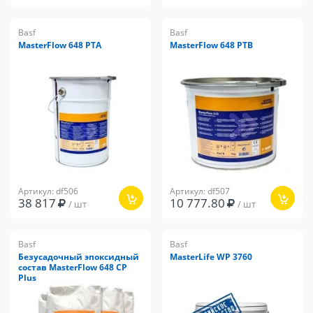
Basf
Basf
MasterFlow 648 PTA
MasterFlow 648 PTB
Артикул: df506
Артикул: df507
38 817
10 777.80
/ шт
/ шт
Basf
Basf
Безусадочный эпоксидный
MasterLife WP 3760
состав MasterFlow 648 CP
Plus