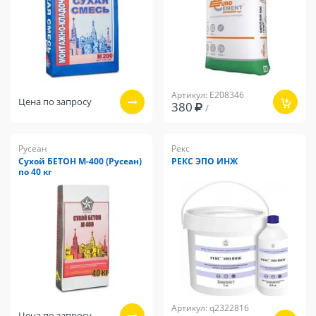
Артикул: E208346
Цена по запросу
380
/
Русеан
Рекс
Сухой БЕТОН М-400 (Русеан)
РЕКС ЭПО ИНЖ
по 40 кг
Артикул: q2322816
Цена по запросу