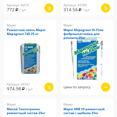
Артикул: lk010
Артикул: 43160
772
314.56
/ шт
/ шт
Mapei
Mapei
Ремонтная смесь Mapei
Mapei Mapegrout Hi-Flow
Mapegrout T40 25 кг
фиброшпатлевка для
ремонта 25кг
Артикул: 43161
Цена по запросу
974.98
/ шт
Mapei
Mapei
Мапей Тиксотропик
Mapei ARB 10 ремонтный
ремонтный состав 25кг
состав с щебнем 25кг