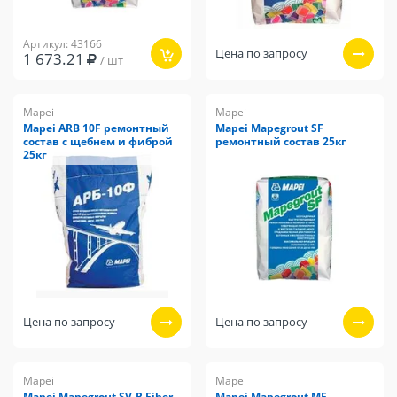
Артикул: 43166
Цена по запросу
1 673.21
/ шт
Mapei
Mapei
Mapei ARB 10F ремонтный
Mapei Mapegrout SF
состав с щебнем и фиброй
ремонтный состав 25кг
25кг
Цена по запросу
Цена по запросу
Mapei
Mapei
Mapei Mapegrout SV-R Fiber
Mapei Mapegrout MF