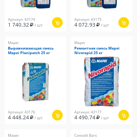
Артикул: 43174
Артикул: 43175
1 740.32
4 072.93
/ шт
/ шт
Mapei
Mapei
Выравнивающая смесь
Ремонтная смесь Mapei
Mapei Planipatch 25 кг
Nivorapid 25 кг
Артикул: 43176
Артикул: 43177
4 448.24
4 490.74
/ шт
/ шт
Mapei
Consolit Bars