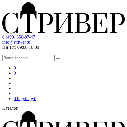
8 (499) 350-87-47
info@striwer.ru
Пн-Пт: 09:00-18:00
0
0
0
0 руб.
руб
Каталог