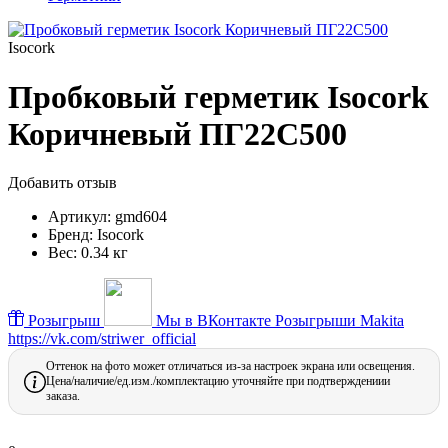
Isocork
Пробковый герметик Isocork
Коричневый ПГ22С500
Добавить отзыв
Артикул:
gmd604
Бренд:
Isocork
Вес:
0.34 кг
Розыгрыш
Мы в ВКонтакте
Розыгрыши Makita
https://vk.com/striwer_official
Оттенок на фото может отличаться из-за настроек экрана или освещения.
Цена/наличие/ед.изм./комплектацию уточняйте при подтверждениии
заказа.