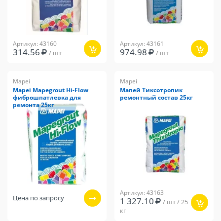
Артикул: 43160
Артикул: 43161
314.56
974.98
/ шт
/ шт
Mapei
Mapei
Mapei Mapegrout Hi-Flow
Мапей Тиксотропик
фиброшпатлевка для
ремонтный состав 25кг
ремонта 25кг
Артикул: 43163
Цена по запросу
1 327.10
/ шт / 25
кг