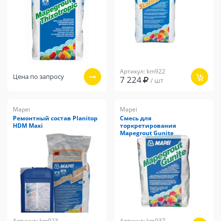
Артикул: km922
Цена по запросу
7 224
/ шт
Mapei
Mapei
Ремонтный состав Planitop
Смесь для
HDM Maxi
торкретирования
Mapegrout Gunite
Артикул: km923
Артикул: km937