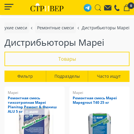
0
Сухие смеси
Ремонтные смеси
Дистрибьюторы Mapei
Дистрибьюторы Mapei
Товары
Фильтр
Подразделы
Часто ищут
Mapei
Mapei
Ремонтная смесь
Ремонтная смесь Mapei
тиксотропная Mapei
Mapegrout T40 25 кг
Planitop Ремонт & Финиш
ALU 5 кг