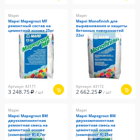
Mapei
Mapei
Mapei Mapegrout MF
Mapei Monofinish для
ремонтный состав на
выравнивания и защиты
цементной основе 25кг
бетонных поверхностей
22кг
Артикул: 43171
Артикул: 43172
3 248.75
2 662.25
/ шт
/ шт
Mapei
Mapei
Mapei Mapegrout BM
Mapei Mapegrout BM
двухкомпонентная
двухкомпонентная
ремонтная смесь на
ремонтная смесь на
цементной основе
цементной основе
(компонент В) 4,7кг
(компонент А) 25кг