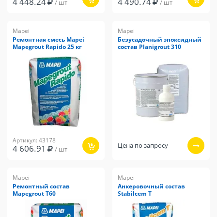
4 448.24
4 490.74
/ шт
/ шт
Mapei
Mapei
Ремонтная смесь Mapei
Безусадочный эпоксидный
Mapegrout Rapido 25 кг
состав Planigrout 310
Артикул: 43178
Цена по запросу
4 606.91
/ шт
Mapei
Mapei
Ремонтный состав
Анкеровочный состав
Mapegrout T60
Stabilcem T