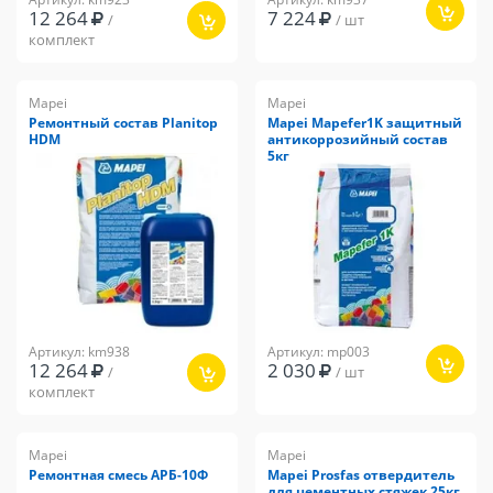
12 264
7 224
/
/ шт
комплект
Mapei
Mapei
Ремонтный состав Planitop
Mapei Mapefer1K защитный
HDM
антикоррозийный состав
5кг
Артикул: km938
Артикул: mp003
12 264
2 030
/
/ шт
комплект
Mapei
Mapei
Ремонтная смесь АРБ-10Ф
Mapei Prosfas отвердитель
для цементных стяжек 25кг